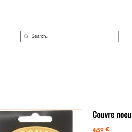
Accueil
Les Produits
A p
Couvre noeu
Prix
4,50 €